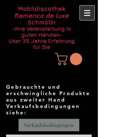
Mobildiscothek
flamenco de luxe
Schmölln
-Ihre Veranstaltung in
guten Händen-
über 35 Jahre Erfahrung
für Sie
Gebrauchte und
erschwingliche Produkte
aus zweiter Hand
Verkaufsbedingungen
siehe:
Verkaufsbedingungen